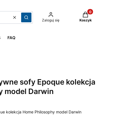
Produkty w koszyku: 
Cena od
Szukaj
Zaloguj się
Koszyk
4
FAQ
ywne sofy Epoque kolekcja
y model Darwin
que kolekcja Home Philosophy model Darwin