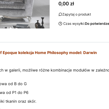
Cena
0,00 zł
Zapytaj o produkt
Czas wysyłki:
Do potwierdze
f Epoque kolekcja Home Philosophy model: Darwin
ach w galerii, możliwe różne kombinacje modułów w zależnoś
enowa od B do G
owa od P1 do P6
i tkanin oraz skór.