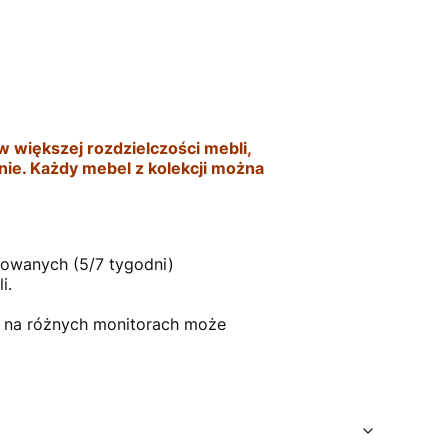
w większej rozdzielczości mebli,
znie. Każdy mebel z kolekcji można
rowanych (5/7 tygodni)
li.
u na różnych monitorach może