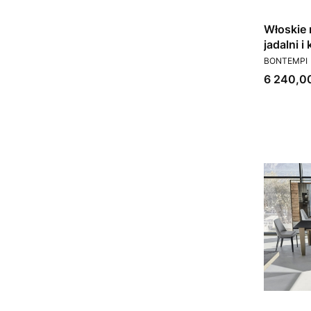
Włoskie 
jadalni 
PRODUCEN
In Bonte
BONTEMPI
Cena
6 240,00