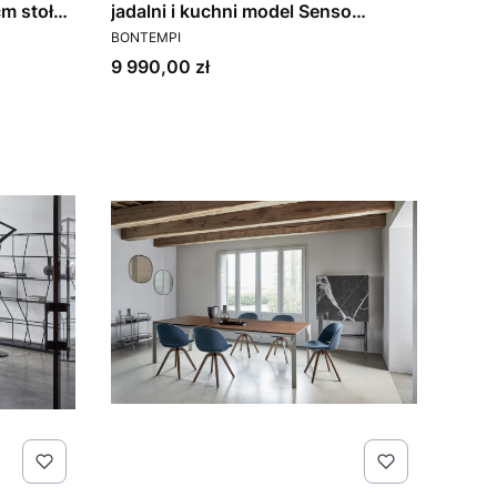
cm stoły
jadalni i kuchni model Senso
PRODUCENT
tempi
Bontempi
BONTEMPI
Cena
9 990,00 zł