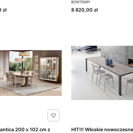
T
PRODUCENT
Pascal Bontempi
BONTEMPI
Cena
 zł
8 820,00 zł
antica 200 x 102 cm z
HIT!!! Włoskie nowoczesn