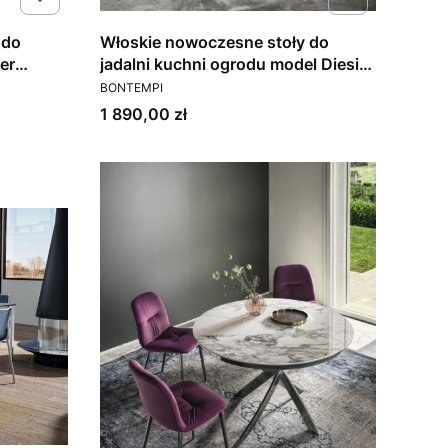
 do
Włoskie nowoczesne stoły do
er
jadalni kuchni ogrodu model Diesis
PRODUCENT
Bontempi
BONTEMPI
Cena
1 890,00 zł