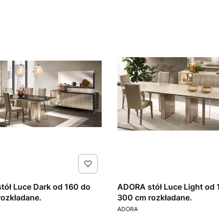
ół Luce Dark od 160 do
ADORA stół Luce Light od 
ozkładane.
300 cm rozkładane.
T
PRODUCENT
ADORA