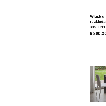
Włoskie
rozkłada
PRODUCEN
model Ma
BONTEMPI
Cena
9 860,00