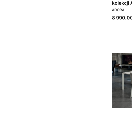
kolekcji
PRODUCEN
ekskluzy
ADORA
Cena
8 990,00