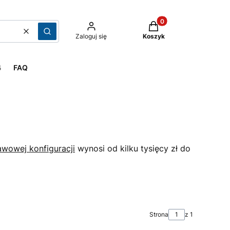
Produkty w koszyku: 
Cena od
Szukaj
Zaloguj się
Koszyk
4
FAQ
wowej konfiguracji
wynosi od kilku tysięcy zł do
Strona
z 1