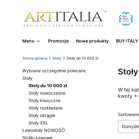
Menu
Promocje
Nowe produkty
BUY ITALY
Strona główna
Stoły
Stoły do 10 000 zł
Stoły
Wybrane szczególnie polecane
Stoły
Stoły do 10 000 zł
W tej ka
Stoły nowoczesne
kwoty +-
Stoły klasyczne
Stoły rozkładane
Lista
Sortowani
Stoły okrągłe
Stoły XXL
Domyśl
Ławostoły NOWOŚĆ!
Stoliki kawowe