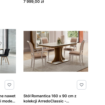
Cena
7 999,00 zł
ane nawet
Stół Romantica 160 x 90 cm z
kolekcji ArredoClassic -