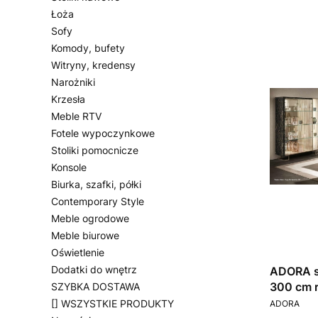
Łoża
Sofy
Komody, bufety
Witryny, kredensy
Narożniki
Krzesła
Meble RTV
Fotele wypoczynkowe
Stoliki pomocnicze
Konsole
Biurka, szafki, półki
Contemporary Style
Meble ogrodowe
Meble biurowe
Oświetlenie
Dodatki do wnętrz
ADORA st
300 cm r
SZYBKA DOSTAWA
PRODUCEN
[] WSZYSTKIE PRODUKTY
ADORA