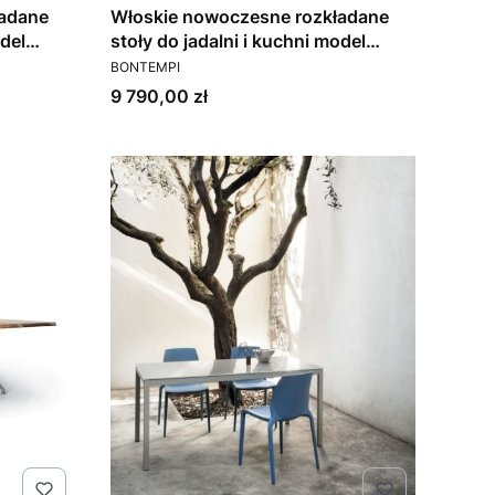
ładane
Włoskie nowoczesne rozkładane
odel
stoły do jadalni i kuchni model
PRODUCENT
Mirage Bontempi
BONTEMPI
Cena
9 790,00 zł