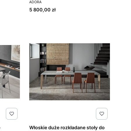
PRODUCENT
ekskluzywne meble włoskie
ADORA
Cena
5 800,00 zł
e
Włoskie duże rozkładane stoły do