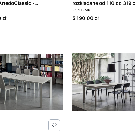
 ArredoClassic -
rozkładane od 110 do 319 
T
PRODUCENT
wne meble włoskie (1)
TOM do jadalni kuchni Bon
BONTEMPI
Cena
 zł
5 190,00 zł