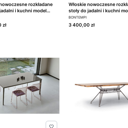
 nowoczesne rozkładane
Włoskie nowoczesne rozk
jadalni i kuchni model
stoły do jadalni i kuchni m
T
PRODUCENT
 Bontempi
Mago Bontempi
BONTEMPI
Cena
 zł
3 400,00 zł