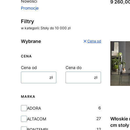
Nowości
Cena
9 260,00
Promocje
Koniec menu
Filtry
w kategorii: Stoły do 10 000 zł
Wybrane
Cena od
CENA
Cena od
Cena do
zł
zł
MARKA
Marka
6
ADORA
Włoskie 
27
ALTACOM
cm stoły
12
BONTEMPI