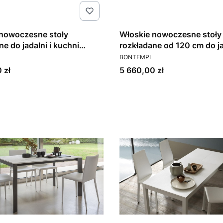
 nowoczesne stoły
Włoskie nowoczesne stoły
ne do jadalni i kuchni
rozkładane od 120 cm do jadalni i
T
PRODUCENT
trix Bontempi
BONTEMPI
Cena
 zł
5 660,00 zł