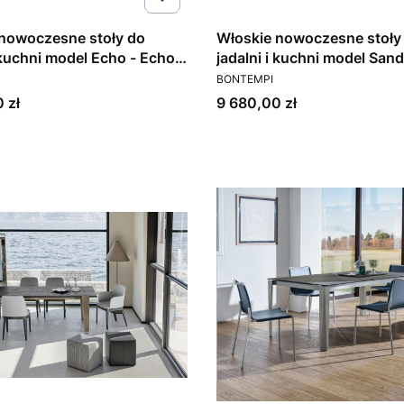
nowoczesne stoły do
Włoskie nowoczesne stoły
i kuchni model Echo - Echo
jadalni i kuchni model Sand
T
PRODUCENT
mpi
Bontempi
BONTEMPI
Cena
 zł
9 680,00 zł