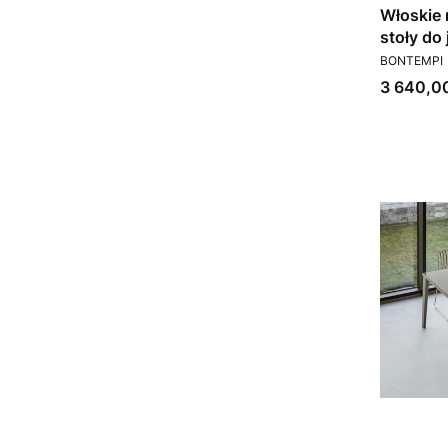
Włoskie
stoły do 
PRODUCEN
Dublino
BONTEMPI
Cena
3 640,00