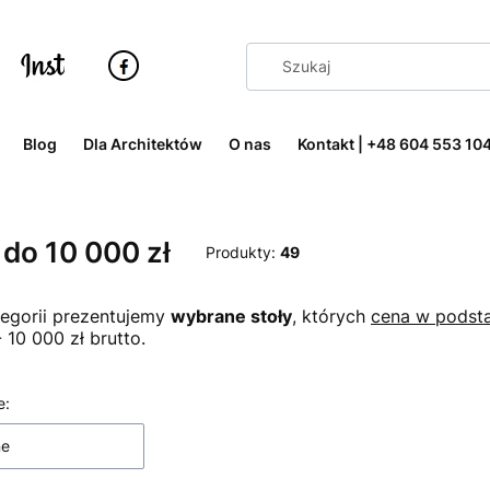
Blog
Dla Architektów
O nas
Kontakt | +48 604 553 10
 do 10 000 zł
Produkty:
49
tegorii prezentujemy
wybrane stoły
, których
cena w podsta
 10 000 zł brutto.
 produktów
e:
ne