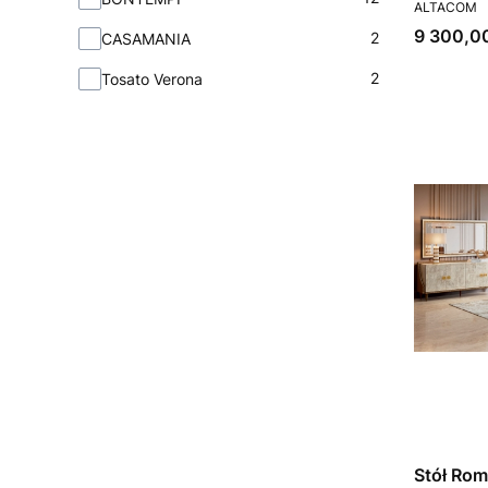
PRODUCEN
ALTACOM
Cena
9 300,00
2
CASAMANIA
2
Tosato Verona
Stół Rom