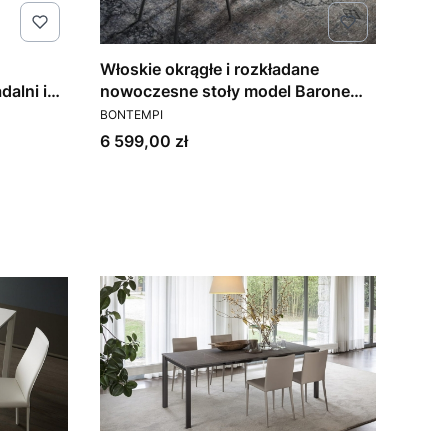
Włoskie okrągłe i rozkładane
nowoczesne stoły model Barone
PRODUCENT
kuchni model Chef Bontempi (1)
Bontempi
BONTEMPI
Cena
6 599,00 zł