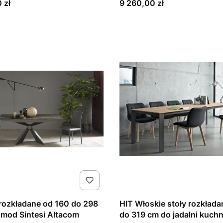
Cena
 zł
9 260,00 zł
rozkładane od 160 do 298
HIT Włoskie stoły rozkład
 mod Sintesi Altacom
do 319 cm do jadalni kuchni model