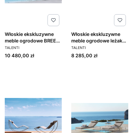
Włoskie ekskluzywne
Włoskie ekskluzywne
meble ogrodowe BREEZ
meble ogrodowe leżak
PRODUCENT
PRODUCENT
2.0
Breez 1.0
TALENTI
TALENTI
Cena
Cena
10 480,00 zł
8 285,00 zł