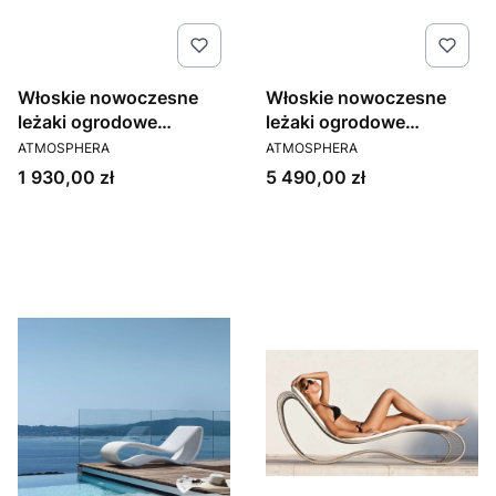
Włoskie nowoczesne
Włoskie nowoczesne
leżaki ogrodowe
leżaki ogrodowe
PRODUCENT
PRODUCENT
Atmosphera kolekcja
Atmosphera kolekcja
ATMOSPHERA
ATMOSPHERA
Maxim
Wind
Cena
Cena
1 930,00 zł
5 490,00 zł