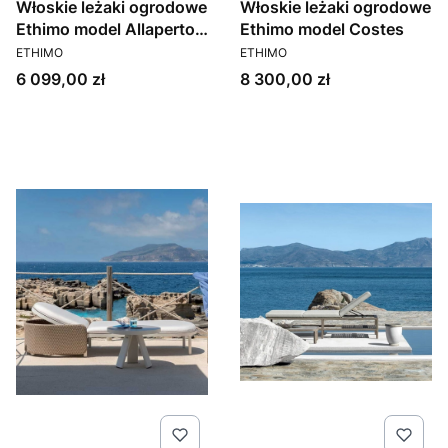
Włoskie leżaki ogrodowe
Włoskie leżaki ogrodowe
Ethimo model Allaperto
Ethimo model Costes
PRODUCENT
PRODUCENT
Urban i Mountain
ETHIMO
ETHIMO
Cena
Cena
6 099,00 zł
8 300,00 zł