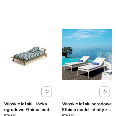
Włoskie leżaki - łóżka
Włoskie leżaki ogrodowe
ogrodowe Ethimo model
Ethimo model Infinity z
PRODUCENT
PRODUCENT
Rafael
materacem
ETHIMO
ETHIMO