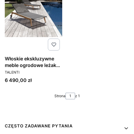
Włoskie ekskluzywne
meble ogrodowe leżak
PRODUCENT
Moon Teak
TALENTI
Cena
6 490,00 zł
Strona
z 1
Linki w stopce
CZĘSTO ZADAWANE PYTANIA