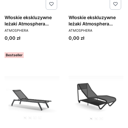
Włoskie ekskluzywne
Włoskie ekskluzywne
leżaki Atmosphera
leżaki Atmosphera
PRODUCENT
PRODUCENT
model Infinity
model Nevada
ATMOSPHERA
ATMOSPHERA
Cena
Cena
0,00 zł
0,00 zł
Bestseller