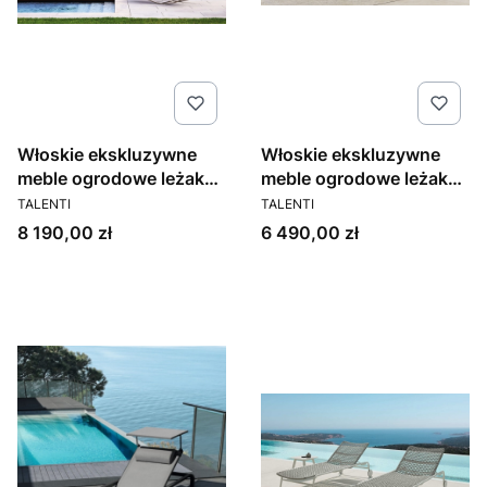
Włoskie ekskluzywne
Włoskie ekskluzywne
meble ogrodowe leżak
meble ogrodowe leżak
PRODUCENT
PRODUCENT
bujany KOTT
Cleo
TALENTI
TALENTI
Cena
Cena
8 190,00 zł
6 490,00 zł