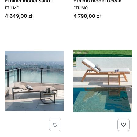
Ethimo model Sand
Ethimo model Ocean
PRODUCENT
PRODUCENT
ethitex
ETHIMO
ETHIMO
Cena
Cena
4 649,00 zł
4 790,00 zł