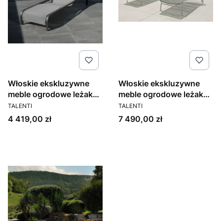
Włoskie ekskluzywne
Włoskie ekskluzywne
meble ogrodowe leżak
meble ogrodowe leżak
PRODUCENT
PRODUCENT
MILO
Moon Alu
TALENTI
TALENTI
Cena
Cena
4 419,00 zł
7 490,00 zł