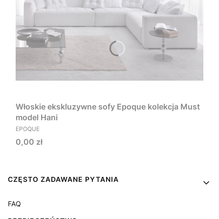
Włoskie ekskluzywne sofy Epoque kolekcja Must
model Hani
PRODUCENT
EPOQUE
Cena
0,00 zł
Linki w stopce
CZĘSTO ZADAWANE PYTANIA
FAQ